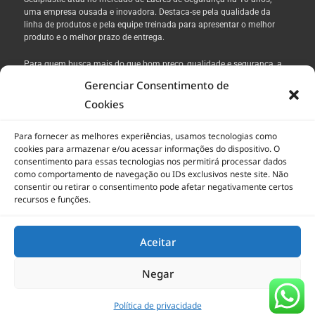
uma empresa ousada e inovadora. Destaca-se pela qualidade da
linha de produtos e pela equipe treinada para apresentar o melhor
produto e o melhor prazo de entrega.
Para quem busca mais do que bom preço, qualidade e segurança, a
Sealplastic está pronta para atende-lo.
Gerenciar Consentimento de
Cookies
MENU
Para fornecer as melhores experiências, usamos tecnologias como
Home
cookies para armazenar e/ou acessar informações do dispositivo. O
Lacre de Segurança
consentimento para essas tecnologias nos permitirá processar dados
como comportamento de navegação ou IDs exclusivos neste site. Não
Abraçadeiras
consentir ou retirar o consentimento pode afetar negativamente certos
Política de Privacidade
recursos e funções.
Contato
Termo de uso
Aceitar
© COPYRIGHT –
SEALPLASTIC
Negar
CRIAÇÃO:
A&G MKTD
Política de privacidade