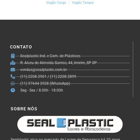
Vagão Carga
Vagão Tanque
CONTATO
Sealplastic Ind. e Com. de Plásticos
R. Alceu de Almeida Santos, 44, Imirim, SP-SP
vendas@sealplastic.com.br
(11) 2208-2901 / (11) 2208-2899
(11) 97644-3928 (WhatsApp)
Seg - Sex / 8:00h - 18:00h
SOBRE NÓS
Sealplastic atua no mercado de Lacres de Segurança há 10 anos,